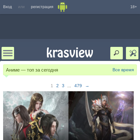
Вход
или
регистрация
18+
Аниме — топ за сегодня
Все время
1
2
3
...
479
→