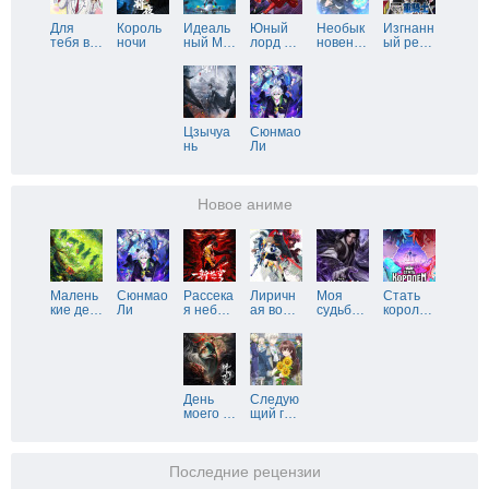
Для
Король
Идеаль
Юный
Необык
Изгнанн
тебя в
…
ночи
ный М
…
лорд
…
новен
…
ый ре
…
Цзычуа
Сюнмао
нь
Ли
Новое аниме
Малень
Сюнмао
Рассека
Лиричн
Моя
Стать
кие де
…
Ли
я неб
…
ая во
…
судьб
…
корол
…
День
Следую
моего
…
щий г
…
Последние рецензии