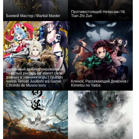
Противостоящий Небесам / Ni
Боевой Мастер / Martial Master
Tian Zhi Zun
41
678
4909
23
536
3575
Изгнанный реинкарнированный
тяжёлый рыцарь не имеет себе
равных в знаниях игры / Tsuihou
sareta Tensei Juukishi wa Game
Клинок, Рассекающий Демонов /
Chishiki de Musou suru
Kimetsu no Yaiba
22
6
1950
21
76
19093