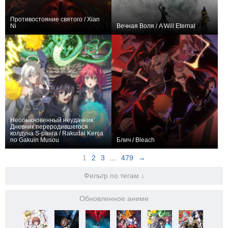
Противостояние святого / Xian
Ni
Вечная Воля / A Will Eternal
19
155
2890
17
177
5692
Необыкновенный неудачник:
Дневник переродившегося
колдуна S-ранга / Rakudai Kenja
no Gakuin Musou
Блич / Bleach
16
7
2473
15
416
11356
1
2
3
...
479
→
Фильтр по тегам ↓
Обновленное аниме