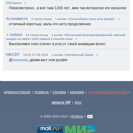
SSS-ранга
»
Пересмотрено...и всё таки 1200 лет...мне так интересно его прошлое
Асталависта
6 часов назад
к аниме «
Сильнейшая секта всех времён
»
отличный коротыш, жаль что нету продолжения
★
woland
14 часов назад
к аниме «
Изгнанный реинкарнированный тяжёлый
рыцарь не имеет себе равных в знаниях игры
»
Ванпанчмен тихо плачет в углу от такой анимации волос.
HIKCEP
18:02 07.08.2026
к аниме «
Необъятный Океан
»
@
couscous
,
дримк каст или русфег
администрация
правила
справка
реклама
для правообладателей
|
|
|
|
|
оплата VIP
блог
|
Инфон
© 2008-2026 ООО «
»