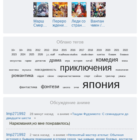
Марш
Переро
Леди со
Ванпан
Смер
…
ждени
…
стран
…
чмен /
…
Облако тегов
16+
18+
2011
2012
2013
2014
2015
2016
2017
2018
2019
2020
2021
2022
2023
2024
2025
2026
j.c. staff
madhouse studios
studio deen
sunrise
боевик
боевые
комедия
драма
искусства
гарем
детектив
игра
история
китай
меха
приключения
повседневность
мистика
музыка
психология
романтика
сёдзё
сёнэн
сверхъестественное
спорт
сэйнэн
триллер
ужасы
япония
фэнтези
фантастика
школа
эччи
Обсуждение аниме
Imp271992
28 минут назад
к аниме «
Тацуки Фудзимото: С семнадцати до
двадцати шести
»
Наркомания,но мне понравилось)
Imp271992
2 часа назад
к аниме «
Непонятый мастер ателье: Обычная
история о бывшем помощнике в отряде героя, чьи навыки, кроме боевых, достигли