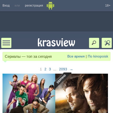
Вход
или
регистрация
18+
Сериалы — топ за сегодня
Все время
|
По kinopoisk
1
2
3
...
2093
→