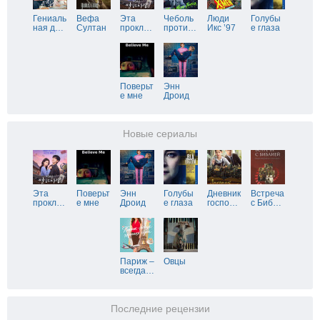
Гениаль
Вефа
Эта
Чеболь
Люди
Голубы
ная д
…
Султан
прокл
…
проти
…
Икс ’97
е глаза
Поверьт
Энн
е мне
Дроид
Новые сериалы
Эта
Поверьт
Энн
Голубы
Дневник
Встреча
прокл
…
е мне
Дроид
е глаза
госпо
…
с Биб
…
Париж –
Овцы
всегда
…
Последние рецензии