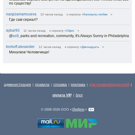
по существу!
nargizamamcueva
10 часов назад
к сериалу «
Каникулы любви
»
Где сам сериал?
aybar93
11 часов назад
к сериалу «
Офис
»
@
as9
,
parks and recreation, community, It's Always Sunny in Philadelphia
borkoff.alexander
12 часов назад
к сериалу «
Двенадцать
»
Михалков Человечище!
администрация
правила
справка
реклама
для правообладателей
|
|
|
|
|
оплата VIP
блог
|
Инфон
© 2008-2026 ООО «
»