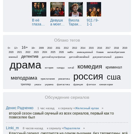
В её
Девушк
Виола
911 / 9-
глаза
…
а моег
…
Тарак
…
1-1
Облако тегов
16+
0+
12+
18+
2009
2010
2011
2012
2013
2014
2015
2016
2017
2018
2019
2020
2021
2022
2023
2024
2025
2026
netflix
анимационный
боевик
великобритания
детектив
военный
детский мультфильм
детский/семейный
документальный
дорама
драма
комедия
криминал
история
канада
китай
россия
сша
мелодрама
приключения
романтика
триллер
ужасы
украина
фантастика
франция
фэнтези
южная корея
Обсуждение сериалов
Денис Радченко
1 час назад
к сериалу «
Железный кулак
»
второй сезон самый скучный из всех сериалов, первый как то
повеселее был
Linki_m
8 часов назад
к сериалу «
Параллели
»
Классный сериал, смотрится на одном дыхании, без тягомотины, всё