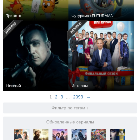
Три кота
Футурама / FUTURAMA
361
333
6757
327
161
18811
Невский
Интерны
325
202
7441
316
278
13147
1
2
3
...
2093
→
Фильтр по тегам ↓
Обновленные сериалы