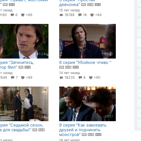
р"
девчонка"
ет назад
15 лет назад
9190
6
+89
18788
18
+84
41:24
42:13
ерия "Заткнитесь,
6 серия "Убойное чтиво "
тор Фил"
ет назад
14 лет назад
7846
7
+89
18235
8
+90
42:24
40:17
ерия "Седьмой сезон,
9 серия "Как завоевать
а для свадьбы!"
друзей и подчинить
монстров"
ет назад
14 лет назад