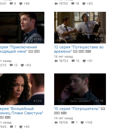
8041
6
+98
19150
18
+83
41:55
42:08
серия "Приключения
12 серия "Путешествие во
ходящей няни"
времени"
14 лет назад
ет назад
18753
15
+91
8213
13
+83
41:20
42:18
серия "Волшебный
15 серия "Потрошитель"
ринец Плаки Свистуна"
14 лет назад
ет назад
18106
7
+106
7945
7
+95