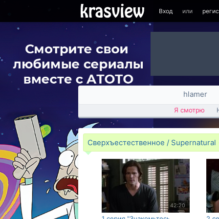
Вход
или
реги
hlamer
Я смотрю
Сверхъестественное / Supernatural
42:20
1 серия "Знакомьтесь,
2 с