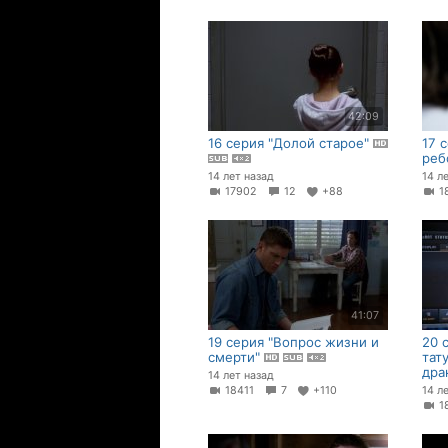
42:09
16 серия "Долой старое"
17 
реб
14 лет назад
14 л
17902
12
+88
1
41:07
19 серия "Вопрос жизни и
20 
смерти"
тат
дра
14 лет назад
18411
7
+110
14 л
1