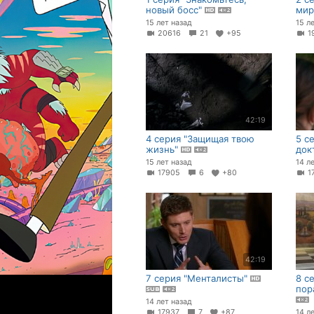
новый босс"
ми
15 лет назад
15 л
20616
21
+95
1
42:19
4 серия "Защищая твою
5 с
жизнь"
док
15 лет назад
14 л
17905
6
+80
1
42:19
7 серия "Менталисты"
8 с
пор
14 лет назад
17937
7
+87
14 л