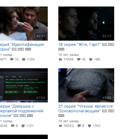
42:17
42:21
серия "Идентификация
18 серия "Жги, Гарт!"
орна"
ет назад
14 лет назад
8871
10
+105
17949
16
+96
41:59
41:40
серия "Девушка с
21 серия "Чтение является
уировкой подземелий
Основополагающим"
конов"
ет назад
14 лет назад
8648
6
+121
19043
8
+102