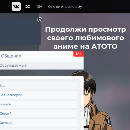
18+
Отключить рекламу
18+
Общение
Обсуждаемые
Все
Без категории
Бонусы
Сезон 1
Сезон 2