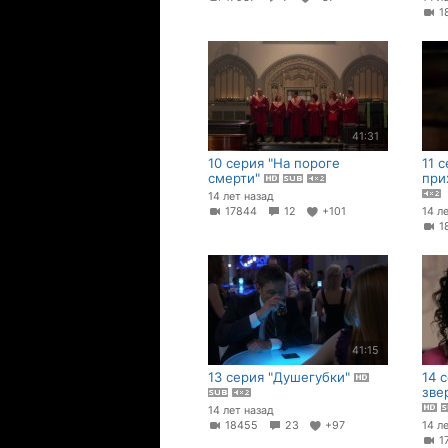
1
41:31
10 серия "На пороге
11 
смерти"
при
14 лет назад
17844
12
+101
14 л
1
41:15
13 серия "Душегубки"
14 
зве
14 лет назад
18455
23
+97
14 л
1