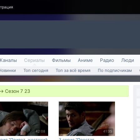
страция
Каналы
Сериалы
Фильмы
Аниме
Радио
Люди
Новинки
Топ сегодня
Топ за всё время
По подписчикам
→
Сезон 7 23
42:08
41:35
ерия "Привет, жестокий
3 серия "Простая