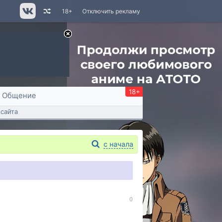
18+
Отключить рекламу
18+
Общение
сайта
с начала
0