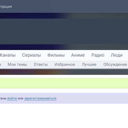
страция
Каналы
Сериалы
Фильмы
Аниме
Радио
Люди
а
Мои темы
Ответы
Избранное
Лучшие
Обсуждение 
нужно
войти
или
зарегистрироваться