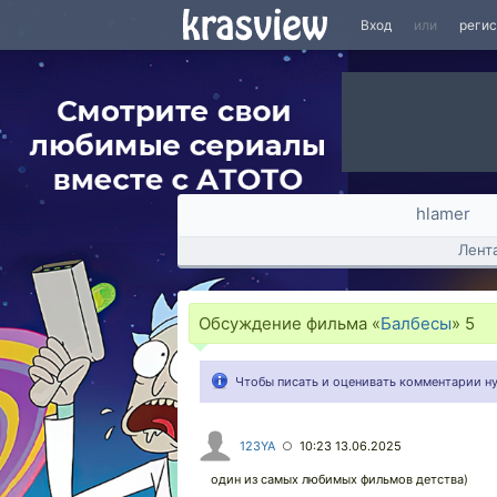
Вход
или
реги
hlamer
Лент
Обсуждение фильма «
Балбесы
»
5
Чтобы писать и оценивать комментарии 
123YA
10:23 13.06.2025
○
один из самых любимых фильмов детства)