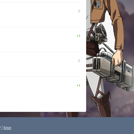
0
+1
0
+1
P
|
блог