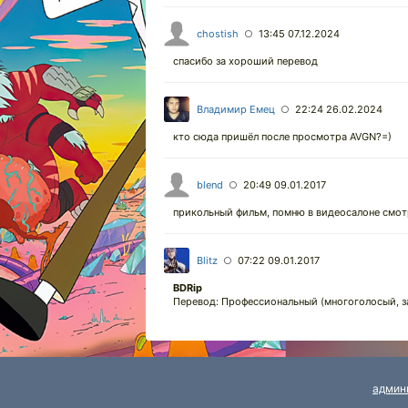
chostish
13:45 07.12.2024
○
спасибо за хороший перевод
Владимир Емец
22:24 26.02.2024
○
кто сюда пришёл после просмотра AVGN?=)
blend
20:49 09.01.2017
○
прикольный фильм, помню в видеосалоне смотр
Blitz
07:22 09.01.2017
○
BDRip
Перевод: Профессиональный (многоголосый, 
админ