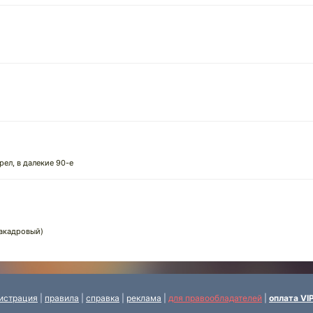
ел, в далекие 90-е
закадровый)
истрация
|
правила
|
справка
|
реклама
|
для правообладателей
|
оплата VI