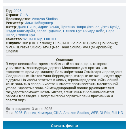
Год
:
2025
Страна
:
США
Производство
:
Amazon Studios
Режиссёр
:
Илья Найшуллер
Актер
:
Джон Сина
,
Идрис Эльба
,
Приянка Чопра Джонас
,
Джек Куэйд
,
Пэдди Консидайн
,
Карла Гуджино
,
Стивен Рут
,
Ричард Койл
,
Сара
Нилс
,
Стивен Кри
Качество
:
WEB-DLRip
,
Full HD
Озвучка
: Dub (HATE Studio); Dub (HATE Studio 18+); MVO (TVShows);
MVO (HDrezka Studio); MVO (Red Head Sound); AVO (М.Яроцкий);
Original
Описание
В мире неспокойно, зреет глобальный заговор, цель которого —
уничтожить глав ведущих держав. Мишенями для противника
становятся премьер-министр Великобритании Сэм Кларк и президент
Соединенных Штатов Уилл Дерринджер, которые не очень ладят друг
с другом. Но чтобы остаться в живых, героям придется найти общий
язык, забыть о соперничестве и вместе противостоять масштабной
угрозе. Уцелеть в эпичной международной погоне руководителям
государств поможет Ноэль Биссет, агент МИ-6 с большим опытом
работы в разведке. Смогут ли герои сорвать планы противника и
спасти мир?
Дата создания: 3 июля 2025
Теги:
2025
,
Боевик
,
Комедия
,
США
,
Amazon Studios
,
WEB-DLRip
,
Full HD
Скачать фильм