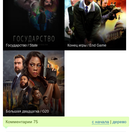
Государство / State
Конец игры / End Game
0
−1
Большая двадцатка / G20
+3
Комментарии
75
с начала
|
дерево