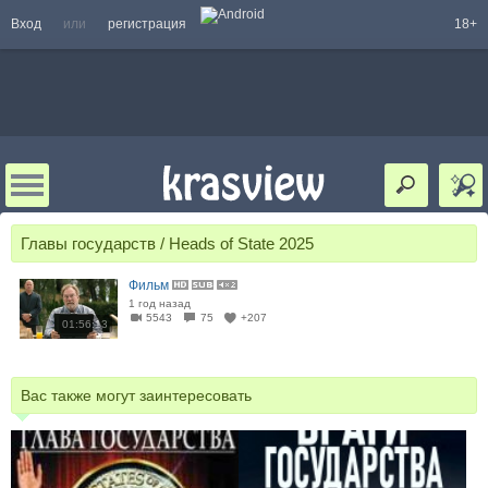
Вход
или
регистрация
18+
Главы государств / Heads of State 2025
Фильм
1 год назад
5543
75
+207
01:56:13
Вас также могут заинтересовать