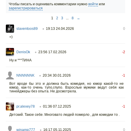
Чтобы писать и оценивать комментарии нужно
войти
или
зарегистрироваться
1
2
3
...
8
→
slaventoos89
19:13 24.04.2026
0
○
=)
DenisOk
23:56 17.02.2026
-2
○
Ну и ***ТИНА
NNNNNNK
20:34 30.01.2026
-1
○
Вот вроде бы это и должна быть комедия, но юмор какой-то не
юмор, как-то очень тупо,глупо. Взрослые мужики ведут себя как
тинейджеры без опыта. Не досмотрела.
pr.alexey78
01:36 07.12.2025
-1
○
Детский. Такое себе. Многовато людей померло , для комедии то .
winamp777
16:17 05.11.2025
0
○