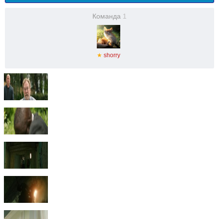
Команда
1
★
shorry