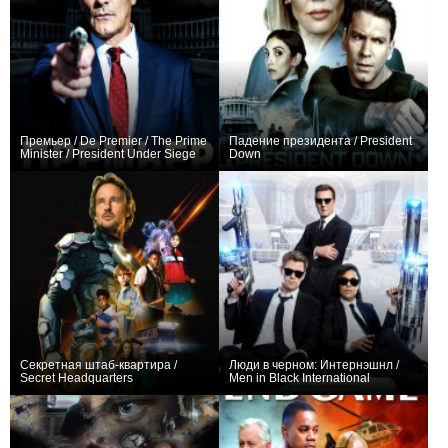
Премьер / De Premier / The Prime
Падение президента / President
Minister / President Under Siege
Down
0
0
Секретная штаб-квартира /
Люди в черном: Интернэшнл /
Secret Headquarters
Men in Black International
+17
+210