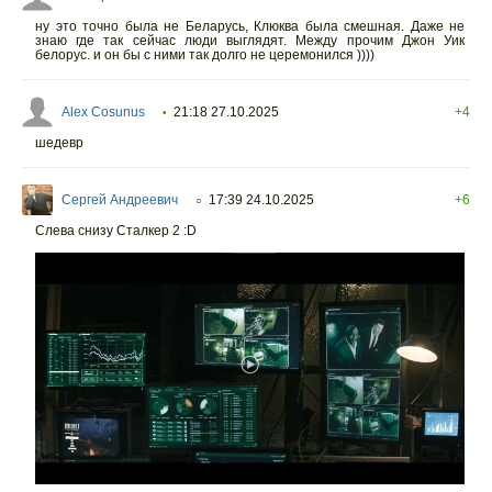
ну это точно была не Беларусь, Клюква была смешная. Даже не
знаю где так сейчас люди выглядят. Между прочим Джон Уик
белорус. и он бы с ними так долго не церемонился ))))
Alex Cosunus
21:18 27.10.2025
+4
•
шедевр
Сергей Андреевич
17:39 24.10.2025
+6
○
Слева снизу Сталкер 2 :D