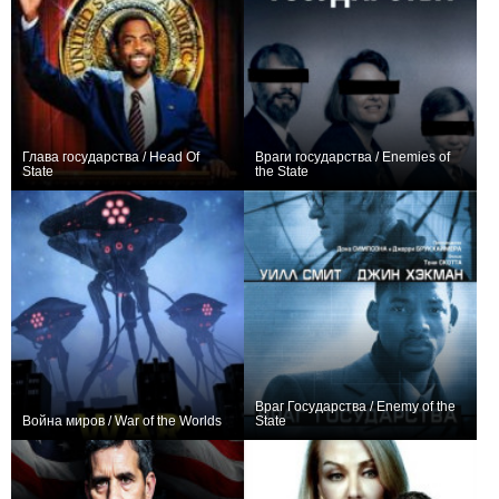
Глава государства / Head Of
Враги государства / Enemies of
State
the State
0
0
Враг Государства / Enemy of the
Война миров / War of the Worlds
State
−2
+190