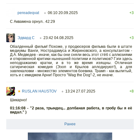
pereadeqvat
06:10 20.09.2025
+3
○
С Аквамена орнул.. 42:29
Эдвард С
23:42 04.08.2025
+3
○
Обалденный фильм! Похоже, у продюсеров фильма были в штате
медиумы Ванги, Нострадамуса и Жириновского, а консультантом -
Д.А. Медведев - иначе, как бы они сняли весь этот стёб с аллюзиями
и откровенной критики нынешней политики и политиков? Гэги здесь
неподражаемо кратки, и в то же время изящны. Отличная
сатирическая комедия (Эзоп и Крылов аплодируют!), а для
завлекаловки - множество элементов боевика. Трамп - как вылитый,
хоть и с имиджем Арни! Просто "Wag the Dog"-2, не иначе.
★
RUSLAN HAUSTOV
13:24 27.07.2025
+8
○
Шикарно!
01:16:08 - "2 раза, трындец... долбаная работа, в гробу бы я её
видал." )
Ранее