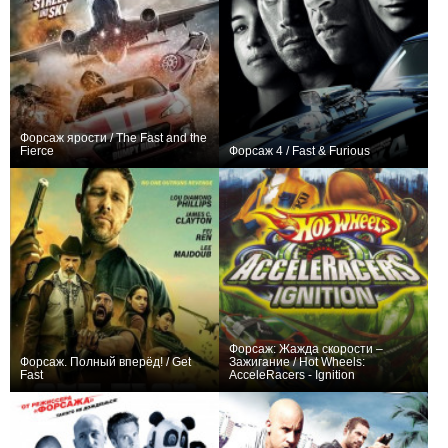
Форсаж ярости / The Fast and the
Fierce
Форсаж 4 / Fast & Furious
0
0
Форсаж: Жажда скорости –
Форсаж. Полный вперёд! / Get
Зажигание / Hot Wheels:
Fast
AcceleRacers - Ignition
0
0