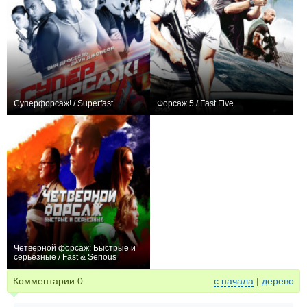
Суперфорсаж! / Superfast
Форсаж 5 / Fast Five
+31
+1
Четверной форсаж: Быстрые и
серьёзные / Fast & Serious
−1
Комментарии
0
с начала
|
дерево