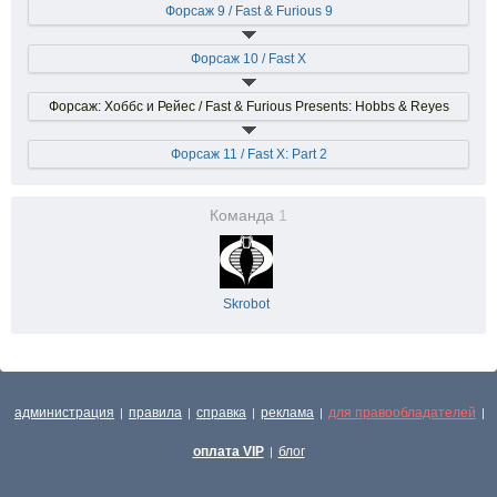
Форсаж 9 / Fast & Furious 9
Форсаж 10 / Fast X
Форсаж: Хоббс и Рейес / Fast & Furious Presents: Hobbs & Reyes
Форсаж 11 / Fast X: Part 2
Команда
1
Skrobot
администрация
правила
справка
реклама
для правообладателей
|
|
|
|
|
оплата VIP
блог
|