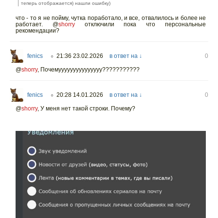
теперь отображается) нашли ошибку)
что - то я не пойму, чутка поработало, и все, отвалилось и более не
работает. @
shorry
отключили пока что персональные
рекомендации?
fenics
21:36 23.02.2026
в ответ на ↓
0
○
@
shorry
,
Почемууууууууууууууу???????????
fenics
20:28 14.01.2026
в ответ на ↓
0
○
@
shorry
,
У меня нет такой строки. Почему?