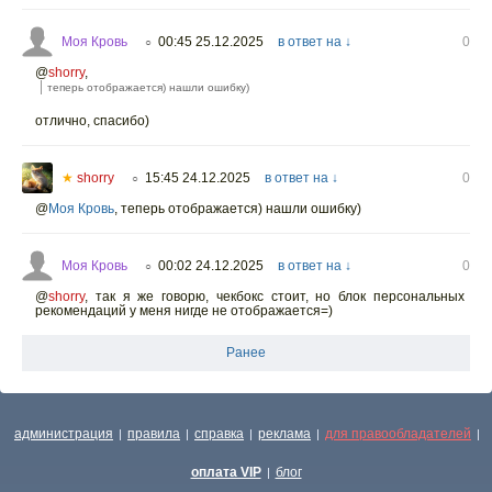
Моя Кровь
00:45 25.12.2025
в ответ на ↓
0
○
@
shorry
,
теперь отображается) нашли ошибку)
отлично, спасибо)
★
shorry
15:45 24.12.2025
в ответ на ↓
0
○
@
Моя Кровь
,
теперь отображается) нашли ошибку)
Моя Кровь
00:02 24.12.2025
в ответ на ↓
0
○
@
shorry
,
так я же говорю, чекбокс стоит, но блок персональных
рекомендаций у меня нигде не отображается=)
Ранее
администрация
правила
справка
реклама
для правообладателей
|
|
|
|
|
оплата VIP
блог
|