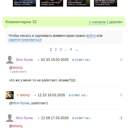
Комментарии
32
с начала
|
дерево
Чтобы писать и оценивать комментарии нужно
войти
или
зарегистрироваться
1
2
3
...
4
→
Моя Кровь
01:33 19.03.2026
в ответ на ↓
0
○
@
shorry
,
работает)
что же у меня то не работает, ёпама?))))
★
shorry
12:10 18.03.2026
в ответ на ↓
0
○
@
Моя Кровь
,
работает)
Моя Кровь
21:58 17.03.2026
в ответ на ↓
-1
○
@
shorry
,