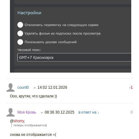
count0
14:02 12.01.2026
-1
○
Ооо, крутяк, что сделали ))
Моя Кровь
08:36 30.12.2025
в ответ на ↓
0
○
@
shorry
,
теперь отображается)
снова не отображается =(