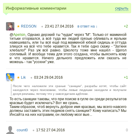
Информативные комментарии
скрыть
★
REDSON
23:41 27.04.2016
в ответ на ↓
+2
○
@
Apelsin
,
Однако дерзкий ты "чудак" через "М". Только от мамкиной
титьки оторвался, а всё туда же людей грязью обливать и ярлыки
навешивать, или ты всё ещё под мамкиной юбкой сидишь и оттуда
злишся на всё что тебе нравится. Так я тебе одно скажу - "Заткни
хлебало!" Раз уж всё равно. Школоту тоже мне нашёл - Щегол
сопливый. И вообще тема для этого создана, чтобы выяснять кому
и что нравится. Ничего дельного предложить или сказать не
можешь - так "усохни" уже.
★
Lik
03:24 29.04.2016
+1
○
После чего наложили эти сраные "санкции", разрабы хотят, чтобы сайт
находился через поисковики, чтобы левые людишки заходили и получали
дохуя рекламы, потому что у завсегдатаев адблоки.
То есть санкции таковы, что при поиске в гугле он среди результатов
красвью будет исключать? Вот же срань...
Таким образом, чтоб вернуть доброе имя красвью, мы всего-навсего
должны заставить этих педиков снять санкции? Кому написать? Мы
Инсайта на них натравим, он любому мозг вые...
count0
17:52 27.04.2016
0
○