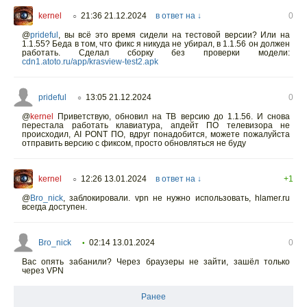
kernel
21:36 21.12.2024
в ответ на ↓
0
○
@
prideful
,
вы всё это время сидели на тестовой версии? Или на
1.1.55? Беда в том, что фикс я никуда не убирал, в 1.1.56 он должен
работать. Сделал сборку без проверки модели:
cdn1.atoto.ru/app/krasview-test2.apk
prideful
13:05 21.12.2024
0
○
@
kernel
Приветствую, обновил на ТВ версию до 1.1.56. И снова
перестала работать клавиатура, апдейт ПО телевизора не
происходил, AI PONT ПО, вдруг понадобится, можете пожалуйста
отправить версию с фиксом, просто обновляться не буду
kernel
12:26 13.01.2024
в ответ на ↓
+1
○
@
Bro_nick
,
заблокировали. vpn не нужно использовать, hlamer.ru
всегда доступен.
Bro_nick
02:14 13.01.2024
0
•
Вас опять забанили? Через браузеры не зайти, зашёл только
через VPN
Ранее