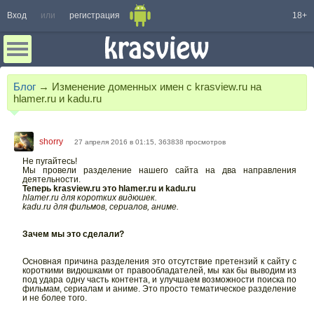
Вход
или
регистрация
18+
Блог
→
Изменение доменных имен с krasview.ru на
hlamer.ru и kadu.ru
shorry
27 апреля 2016 в 01:15, 363838 просмотров
Не пугайтесь!
Мы провели разделение нашего сайта на два направления
деятельности.
Теперь krasview.ru это hlamer.ru и kadu.ru
hlamer.ru для коротких видюшек.
kadu.ru для фильмов, сериалов, аниме.
Зачем мы это сделали?
Основная причина разделения это отсутствие претензий к сайту с
короткими видюшками от правообладателей, мы как бы выводим из
под удара одну часть контента, и улучшаем возможности поиска по
фильмам, сериалам и аниме. Это просто тематическое разделение
и не более того.