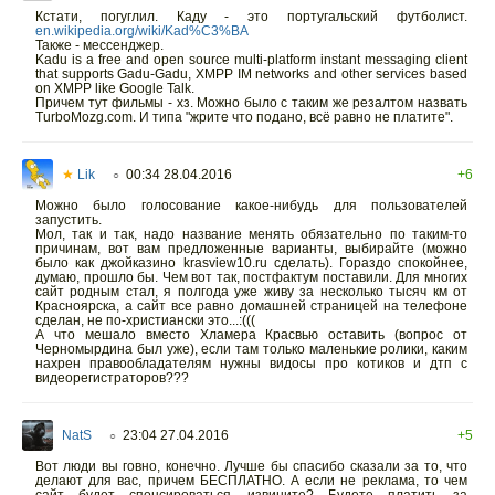
Кстати, погуглил. Каду - это португальский футболист.
en.wikipedia.org/wiki/Kad%C3%BA
Также - мессенджер.
Kadu is a free and open source multi-platform instant messaging client
that supports Gadu-Gadu, XMPP IM networks and other services based
on XMPP like Google Talk.
Причем тут фильмы - хз. Можно было с таким же резалтом назвать
TurboMozg.com. И типа "жрите что подано, всё равно не платите".
★
Lik
00:34 28.04.2016
+6
○
Можно было голосование какое-нибудь для пользователей
запустить.
Мол, так и так, надо название менять обязательно по таким-то
причинам, вот вам предложенные варианты, выбирайте (можно
было как джойказино krasview10.ru сделать). Гораздо спокойнее,
думаю, прошло бы. Чем вот так, постфактум поставили. Для многих
сайт родным стал, я полгода уже живу за несколько тысяч км от
Красноярска, а сайт все равно домашней страницей на телефоне
сделан, не по-христиански это...:(((
А что мешало вместо Хламера Красвью оставить (вопрос от
Черномырдина был уже), если там только маленькие ролики, каким
нахрен правообладателям нужны видосы про котиков и дтп с
видеорегистраторов???
NatS
23:04 27.04.2016
+5
○
Вот люди вы говно, конечно. Лучше бы спасибо сказали за то, что
делают для вас, причем БЕСПЛАТНО. А если не реклама, то чем