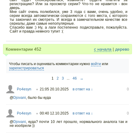
сайт будет спонсироваться, извините? Будете платить за
регистрацию? Или за просмотр серии? Что-то не нравится - вон
дверь.
Мне сайт очень полюбился, уже 3 года с вами, очень удобно, и
серии всегда автоматически сохраняются с того места, с которого
ты закончил их смотреть. И всегда в замечательном качестве все
сериалы, даже самые непопулярные.
Спасибо вам :) Ну, а лаги постепенно подисправьте, пожалуйста.
Сайт и правда немного тупит :(
Комментарии
452
с начала
|
дерево
Чтобы писать и оценивать комментарии нужно
войти
или
зарегистрироваться
1
2
3
...
46
→
Po4esyn
21:05 20.10.2025
в ответ на ↓
0
○
@
Djovani
,
было бы куда
Po4esyn
00:40 12.10.2025
в ответ на ↓
0
○
@
Djovani
,
куда? почти 10 лет прошло, нормального аналога так и
не изобрели ))