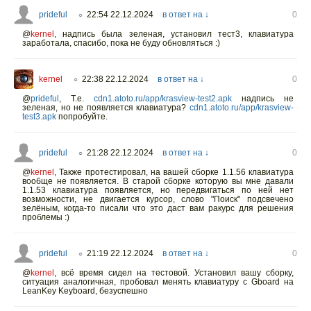
prideful
22:54 22.12.2024
в ответ на ↓
0
○
@
kernel
,
надпись была зеленая, установил тест3, клавиатура
заработала, спасибо, пока не буду обновляться :)
kernel
22:38 22.12.2024
в ответ на ↓
0
○
@
prideful
,
Т.е.
cdn1.atoto.ru/app/krasview-test2.apk
надпись не
зеленая, но не появляется клавиатура?
cdn1.atoto.ru/app/krasview-
test3.apk
попробуйте.
prideful
21:28 22.12.2024
в ответ на ↓
0
○
@
kernel
,
Также протестировал, на вашей сборке 1.1.56 клавиатура
вообще не появляется. В старой сборке которую вы мне давали
1.1.53 клавиатура появляется, но передвигаться по ней нет
возможности, не двигается курсор, слово "Поиск" подсвечено
зелёным, когда-то писали что это даст вам ракурс для решения
проблемы :)
prideful
21:19 22.12.2024
в ответ на ↓
0
○
@
kernel
,
всё время сидел на тестовой. Установил вашу сборку,
ситуация аналогичная, пробовал менять клавиатуру с Gboard на
LeanKey Keyboard, безуспешно