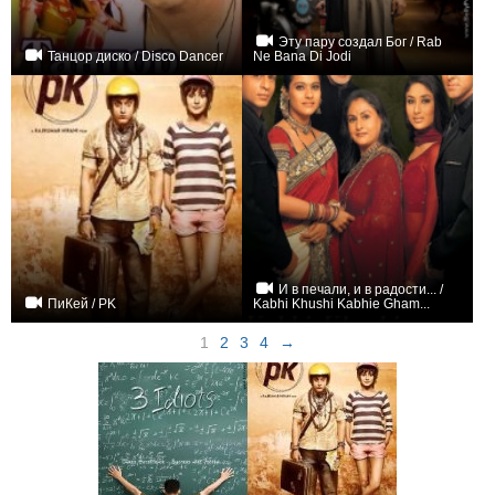
Эту пару создал Бог / Rab
Танцор диско / Disco Dancer
Ne Bana Di Jodi
+7
+2
И в печали, и в радости... /
ПиКей / PK
Kabhi Khushi Kabhie Gham...
+4
+10
1
2
3
4
→