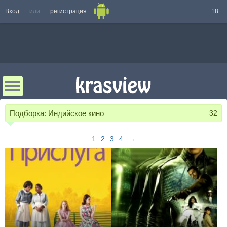
Вход
или
регистрация
18+
Подборка:
Индийское кино
32
1
2
3
4
→