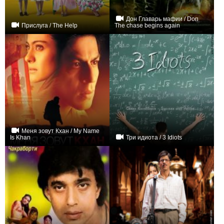
Дон Главарь мафии / Don
Прислуга / The Help
The chase begins again
+271
0
Меня зовут Кхан / My Name
Is Khan
Три идиота / 3 Idiots
+33
+79