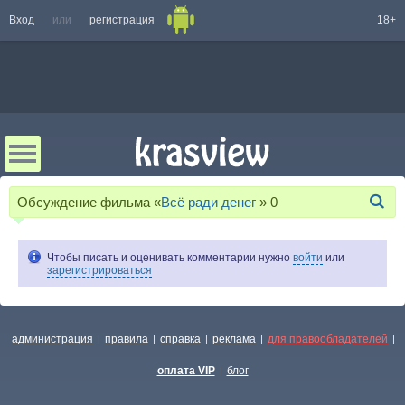
Вход
или
регистрация
18+
Обсуждение фильма «
Всё ради денег
»
0
Чтобы писать и оценивать комментарии нужно
войти
или
зарегистрироваться
администрация
правила
справка
реклама
для правообладателей
|
|
|
|
|
оплата VIP
блог
|