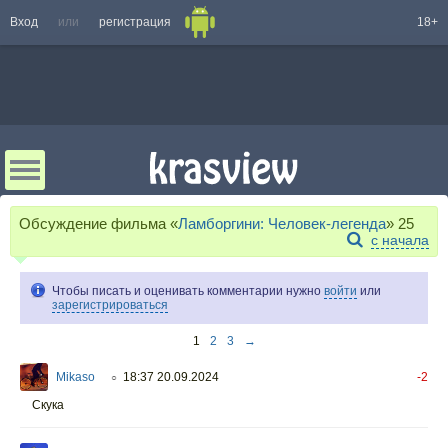
Вход
или
регистрация
18+
Обсуждение фильма «
Ламборгини: Человек-легенда
»
25
с начала
Чтобы писать и оценивать комментарии нужно
войти
или
зарегистрироваться
1
2
3
→
Mikaso
18:37 20.09.2024
-2
○
Скука