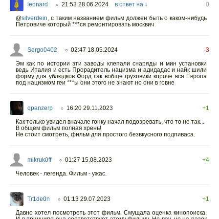
leonard
21:53 28.06.2024
в ответ на ↓
0
○
@
silverdein
,
с таким названием фильм должен быть о каком-нибудь
Петровиче который ***ся ремонтировать москвич
Sergo0402
02:47 18.05.2024
-3
○
Эм как по истории эти заводы клепали снаряды и мин установки
ведь Италия и есть Прорадитель нацизма и адидадас и найк шили
форму для ублюдков Форд так вобще грузовики короче вся Европа
под нацизмом геи ***ы они этого не знают но они в говне
qpanzerp
16:20 29.11.2023
+1
○
Как только увидел вначале гонку начал подозревать, что то не так...
В общем фильм полная хрень!
Не стоит смотреть, фильм для простого безвкусного подпиваса.
mikruk0ff
01:27 15.08.2023
+4
○
Человек - легенда. Фильм - ужас.
Tr1de0n
01:13 29.07.2023
+1
○
Давно хотел посмотреть этот фильм. Смущала оценка кинопоиска.