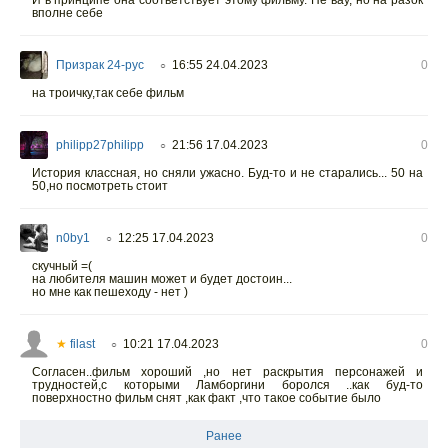
И в принципе она соответствует этому фильму. Не вау, но на разок
вполне себе
Призрак 24-рус
16:55 24.04.2023
0
○
на троичку,так себе фильм
philipp27philipp
21:56 17.04.2023
0
○
История классная, но сняли ужасно. Буд-то и не старались... 50 на
50,но посмотреть стоит
n0by1
12:25 17.04.2023
0
○
скучный =(
на любителя машин может и будет достоин...
но мне как пешеходу - нет )
★
filast
10:21 17.04.2023
0
○
Согласен..фильм хороший ,но нет раскрытия персонажей и
трудностей,с которыми Ламборгини боролся ..как буд-то
поверхностно фильм снят ,как факт ,что такое событие было
Ранее