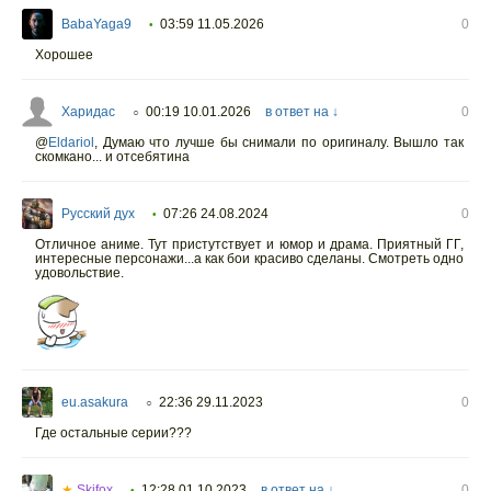
BabaYaga9
03:59 11.05.2026
0
•
Хорошее
Харидас
00:19 10.01.2026
в ответ на ↓
0
○
@
Eldariol
,
Думаю что лучше бы снимали по оригиналу. Вышло так
скомкано... и отсебятина
Русский дух
07:26 24.08.2024
0
•
Отличное аниме. Тут пристутствует и юмор и драма. Приятный ГГ,
интересные персонажи...а как бои красиво сделаны. Смотреть одно
удовольствие.
eu.asakura
22:36 29.11.2023
0
○
Где остальные серии???
★
Skifox
12:28 01.10.2023
в ответ на ↓
0
•