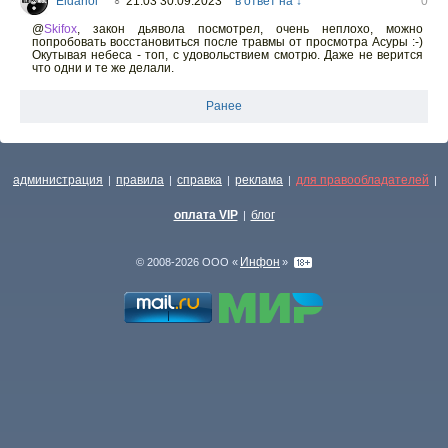
Eldariol
21:03 30.09.2023
в ответ на ↓
0
○
@
Skifox
,
закон дьявола посмотрел, очень неплохо, можно
попробовать восстановиться после травмы от просмотра Асуры :-)
Окутывая небеса - топ, с удовольствием смотрю. Даже не верится
что одни и те же делали.
Ранее
администрация
правила
справка
реклама
для правообладателей
|
|
|
|
|
оплата VIP
блог
|
Инфон
© 2008-2026 ООО «
»