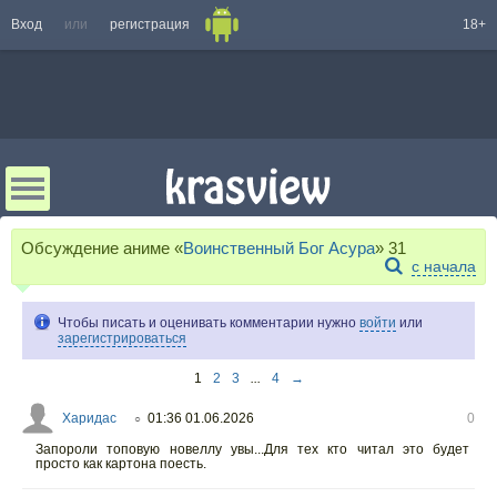
Вход
или
регистрация
18+
Обсуждение аниме «
Воинственный Бог Асура
»
31
с начала
Чтобы писать и оценивать комментарии нужно
войти
или
зарегистрироваться
1
2
3
...
4
→
Харидас
01:36 01.06.2026
0
○
Запороли топовую новеллу увы...Для тех кто читал это будет
просто как картона поесть.