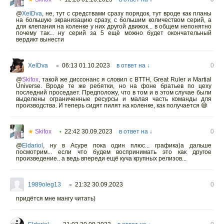
@
XelDva
,
не, тут с средствами сразу порядок, тут вроде как планы
на большую экранизацию сразу, с большим количеством серий, а
для клепания на коленке у них другой движок... в общем непонятно
почему так... ну серий за 5 ещё можно будет окончательный
вердикт вынести
XelDva
06:13 01.10.2023
в ответ на ↓
0
○
@
Skifox
,
такой же диссонанс я словил с BTTH, Great Ruler и Martial
Universe. Вроде те же ребятки, но на фоне братьев по цеху
последний проседает. Предположу, что в том и в этом случае были
выделены ограниченные ресурсы и малая часть команды для
производства. И теперь сидят пилят на коленке, как получается 😅
★
Skifox
22:42 30.09.2023
в ответ на ↓
0
•
@
Eldariol
,
ну в Асуре пока один плюс... графика)а дальше
посмотрим... если что будем воспринимать это как другое
произведение.. а ведь впереди ещё куча крупных релизов...
1989oleg13
21:32 30.09.2023
0
○
придётся мне мангу читать)