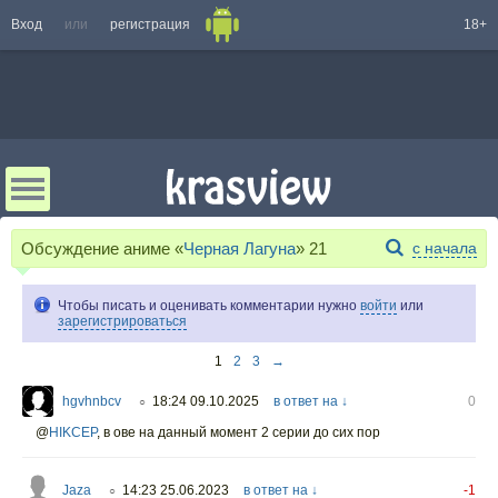
Вход
или
регистрация
18+
Обсуждение аниме «
Черная Лагуна
»
21
с начала
Чтобы писать и оценивать комментарии нужно
войти
или
зарегистрироваться
1
2
3
→
hgvhnbcv
18:24 09.10.2025
в ответ на ↓
0
○
@
HIKCEP
,
в ове на данный момент 2 серии до сих пор
Jaza
14:23 25.06.2023
в ответ на ↓
-1
○