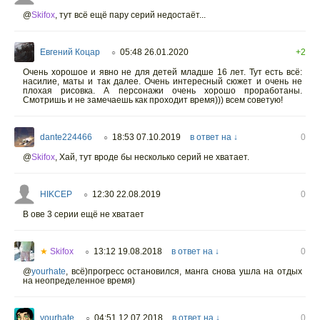
@
Skifox
,
тут всё ещё пару серий недостаёт...
Евгений Коцар
05:48 26.01.2020
+2
○
Очень хорошое и явно не для детей младше 16 лет. Тут есть всё:
насилие, маты и так далее. Очень интересный сюжет и очень не
плохая рисовка. А персонажи очень хорошо проработаны.
Смотришь и не замечаешь как проходит время))) всем советую!
dante224466
18:53 07.10.2019
в ответ на ↓
0
○
@
Skifox
,
Хай, тут вроде бы несколько серий не хватает.
HIKCEP
12:30 22.08.2019
0
○
В ове 3 серии ещё не хватает
★
Skifox
13:12 19.08.2018
в ответ на ↓
0
○
@
yourhate
,
всё)прогресс остановился, манга снова ушла на отдых
на неопределенное время)
yourhate
04:51 12.07.2018
в ответ на ↓
0
○