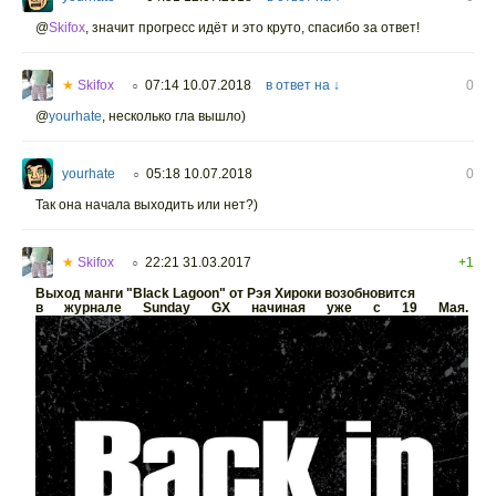
@
Skifox
,
значит прогресс идёт и это круто, спасибо за ответ!
★
Skifox
07:14 10.07.2018
в ответ на ↓
0
○
@
yourhate
,
несколько гла вышло)
yourhate
05:18 10.07.2018
0
○
Так она начала выходить или нет?)
★
Skifox
22:21 31.03.2017
+1
○
Выход манги "Black Lagoon" от Рэя Хироки возобновится
в журнале Sunday GX начиная уже с 19 Мая.