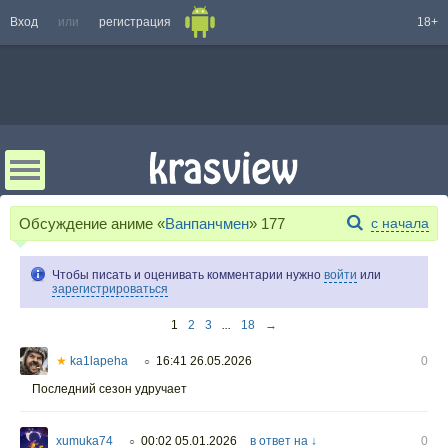
Вход
или
регистрация
18+
Обсуждение аниме «
Ванпанчмен
»
177
с начала
Чтобы писать и оценивать комментарии нужно
войти
или
зарегистрироваться
1
2
3
...
18
→
★
ka1lapeha
16:41 26.05.2026
0
○
Последний сезон удручает
xumuka74
00:02 05.01.2026
в ответ на ↓
0
○