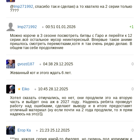
@
Imp271992
,
спасибо так и сделаю) а то хватило на 2 серии только
????
Imp271992
00:51 01.01.2026
+1
○
Можно короче в 3 сезоне посмотреть битвы с Гаро и перейти к 12
серии..всё остальное мусор неинтересный. Впервые такое аниме
пришлось смотреть перемотками,хотя я так очень редко делаю. В
общем так себе продолжение
gvozd187
04:38 29.12.2025
0
○
Жеванный кот и этого ждать 6 лет.
★
Eiko
10:45 28.12.2025
0
○
Хотел сказать отмучались, но нет, они продлили это на вторую
часть и выйдет она аж в 2027 году.. Надеюсь ребята проведут
работу над ошибками, сделают выводу и в итоге предоставят
отличный материал (ну если почти на 2 года продлили, то я прям
надеюсь на это)🤔
Егор Ка
21:23 25.12.2025
0
○
***ец, каждая серия какой-то филлер, но сидишь под копиумом и