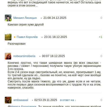
веришь что вот в следующей такое начнется, но как? Осталась одна
серия в этом сезоне...
Михаил Лисицын
21:08 24.12.2025
0
○
Кажлая серия хуже другой
★
Павел Королёв
23:31 18.12.2025
+1
○
Разочарован
nobearsinsiberia
00:07 18.12.2025
0
○
Конечно грустно, что такая шикарная манга (во всех смыслах -
рисовка / сюжет / персонажи) получила такую убогую экранизацию
3-го сезона.
Если 2-й сезон еще смотрибельный, но, конечно, проигрывает 1-му,
то третий сделали из... базово не понятно, на кой черт они вообще
его делали, ну да ладно.
Смотреть после манги тяжело, да что уж, даже если и не читали,
после первых двух сезонов воспринимается с трудом. Ну и на этом,
наверное, спасибо.
ambaaaaal
02:53 29.11.2025
в ответ на ↓
0
•
@
Никита Бронтерюк
,
Ты лучше радуйся, что продолжение вообще