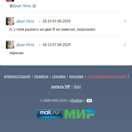
@
Дядя Лёха
,
)))
Дядя Лёха
18:15 07.06.2025
0
○
А, у тебя разбито на два! Я не заметил, перезалил
Дядя Лёха
16:13 07.06.2025
0
○
обрезан
администрация
правила
справка
реклама
для правообладателей
|
|
|
|
|
оплата VIP
блог
|
Инфон
© 2008-2026 ООО «
»