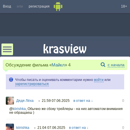
Вход
или
регистрация
18+
Обсуждение фильма «
Майкл
»
4
с начала
Чтобы писать и оценивать комментарии нужно
войти
или
зарегистрироваться
Дядя Лёха
21:59 07.06.2025
в ответ на ↓
0
○
@
kiirishka
,
Обычно же сбоку трейлеры - на них автоматом внимания
не обращаеш )
kiirishka
21:04 07.06.2025
в ответ на ↓
0
○