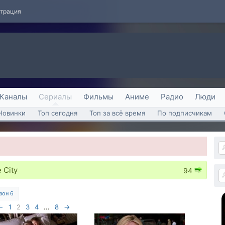
страция
Каналы
Сериалы
Фильмы
Аниме
Радио
Люди
Новинки
Топ сегодня
Топ за всё время
По подписчикам
 City
94
зон 6
←
1
2
3
4
...
8
→