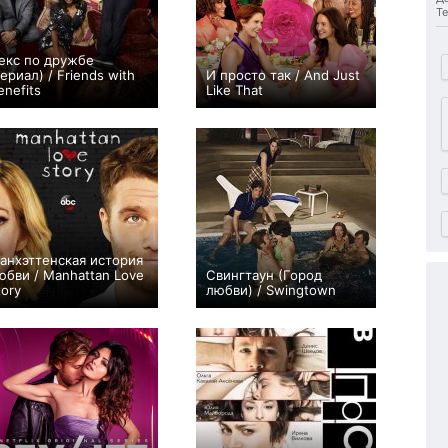
Те
екс по дружбе
сериал) / Friends with
И просто так / And Just
enefits
Like That
+2
7
68
+122
33
1403
анхэттенская история
юбви / Manhattan Love
Свингтаун (Город
tory
любви) / Swingtown
+5
11
126
+4
13
42