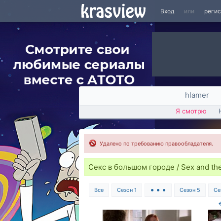
Вход
или
реги
hlamer
Я смотрю
Удалено по требованию правообладателя.
Секс в большом городе / Sex and the
Все
Сезон 1
⚫ ⚫ ⚫
Сезон 5
Се