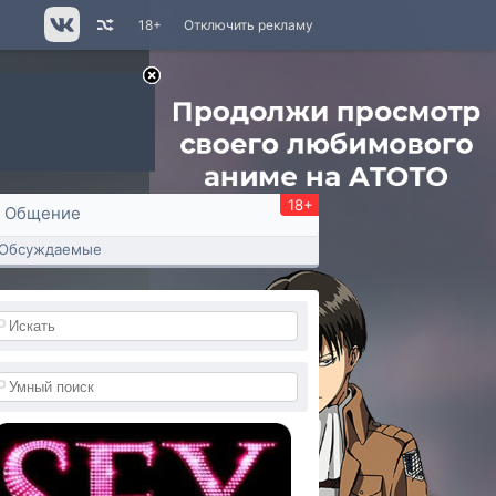
18+
Отключить рекламу
18+
Общение
Обсуждаемые