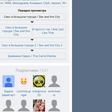
ги:
1998
,
Мелодрама
,
Комедия
,
США
,
сериал
,
18+
Порядок просмотра
Секс в большом городе / Sex and the City
Секс в большом
И просто так / And Just
городе / Sex and the
Like That
City
Секс в большом городе 2 / Sex and the City 2
Дневники Кэрри / The Carrie Diaries
Подписчики
7847
Вадим
Lisichka.gi
mangirova
wishmaxi
Швайгерт
nger
25
m