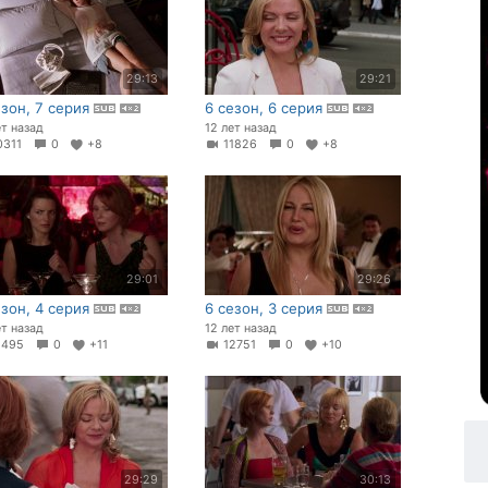
29:13
29:21
езон, 7 серия
6 сезон, 6 серия
ет назад
12 лет назад
0311
0
+8
11826
0
+8
29:01
29:26
езон, 4 серия
6 сезон, 3 серия
ет назад
12 лет назад
1495
0
+11
12751
0
+10
29:29
30:13