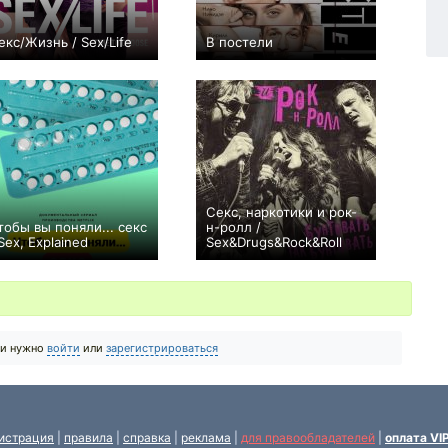
екс/Жизнь / Sex/Life
В постели
+61
14
1455
+6
11
218
Секс, наркотики и рок-
тобы вы поняли... секс
н-ролл /
 Sex, Explained
Sex&Drugs&Rock&Roll
+4
5
75
+26
20
127
ии нужно
войти
или
зарегистрироваться
истрация
|
правила
|
справка
|
реклама
|
для правообладателей
|
оплата VI