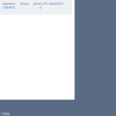
atamanov
Arisuu
ghost_515
er0422271
2584512
6
P
|
блог