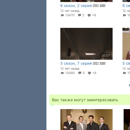
6 сезон, 2 серия
6 с
12 лет назад
12 л
13470
2
+9
1
30:07
5 сезон, 7 серия
5 с
12 лет назад
12 л
13490
0
+9
1
Вас также могут заинтересовать