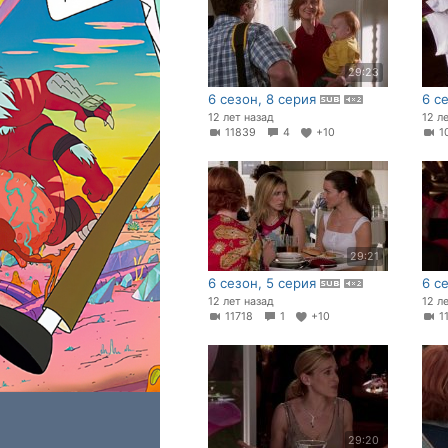
29:23
6 сезон, 8 серия
6 с
12 лет назад
12 л
11839
4
+10
1
29:21
6 сезон, 5 серия
6 с
12 лет назад
12 л
11718
1
+10
1
29:20