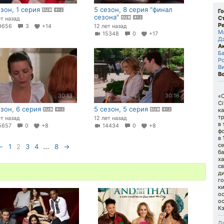
езон, 1 серия
5 сезон, 8 серия "финал
Г
сезона"
С
ет назад
Р
9656
3
+14
12 лет назад
М
15348
0
+17
Д
А
Б
Р
В
В
30:13
30:16
«С
C
езон, 6 серия
5 сезон, 5 серия
к
т
ет назад
12 лет назад
в 
5657
0
+8
14434
0
+8
ф
в 
с
←
1
2
3
4
...
8
→
ба
ха
с
д
г
к
ос
о
К
Да