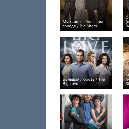
С
Мужчины в большом
(
городе / Big Shots
B
0
10
8
М
Большая любовь / The
л
Big Love
S
+2
53
68