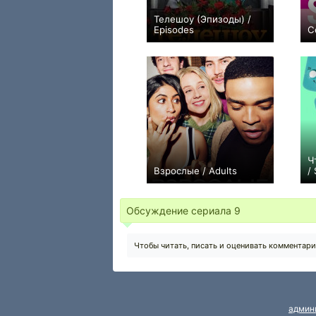
Телешоу (Эпизоды) /
Episodes
С
+110
41
295
Ч
Взрослые / Adults
/
+9
8
68
Обсуждение сериала
9
Чтобы читать, писать и оценивать комментар
админ