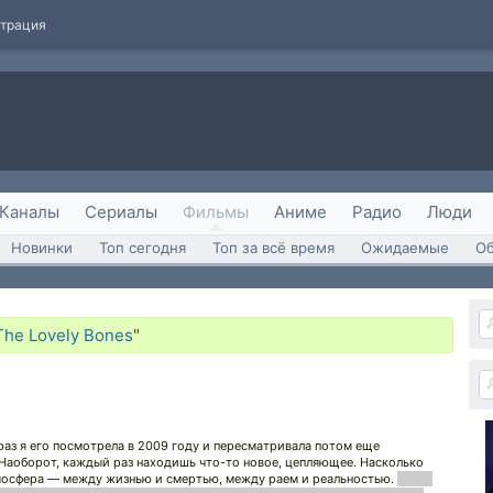
страция
Каналы
Сериалы
Фильмы
Аниме
Радио
Люди
Новинки
Топ сегодня
Топ за всё время
Ожидаемые
О
The Lovely Bones
"
аз я его посмотрела в 2009 году и пересматривала потом еще
е. Наоборот, каждый раз находишь что-то новое, цепляющее. Насколько
атмосфера — между жизнью и смертью, между раем и реальностью.
Когда