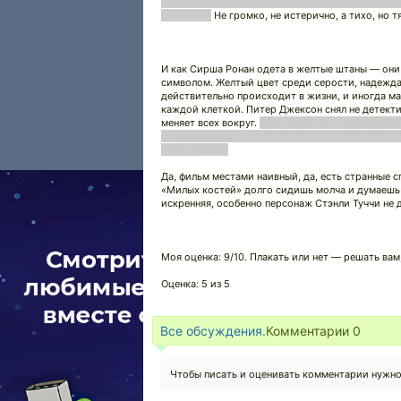
Сьюзи смотрит сверху на свою семью, которая 
это давит.
Не громко, не истерично, а тихо, но т
И как Сирша Ронан одета в желтые штаны — они 
символом. Желтый цвет среди серости, надежда,
действительно происходит в жизни, и иногда ма
каждой клеткой. Питер Джексон снял не детектив
меняет всех вокруг.
Мать уходит из дома, отец 
видимость нормальной жизни, а сестра взросле
через дорогу.
Да, фильм местами наивный, да, есть странные с
«Милых костей» долго сидишь молча и думаешь о
искренняя, особенно персонаж Стэнли Туччи не д
Моя оценка: 9/10. Плакать или нет — решать вам
Оценка: 5 из 5
Все обсуждения.
Комментарии
0
Чтобы писать и оценивать комментарии нужн