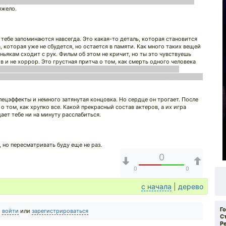
разваливается на части, а убийца спокойно продолжает жить рядом —
яжело.
тебе запоминаются навсегда. Это какая-то деталь, которая становится
 которая уже не сбудется, но остается в памяти. Как много таких вещей
ньякам сходит с рук. Фильм об этом не кричит, но ты это чувствуешь
 и не хоррор. Это грустная притча о том, как смерть одного человека
сходит с ума от желания отомстить, бабушка пытается сохранить
ет слишком быстро. И все они — рядом с убийцей, который живет в доме
пецэффекты и немного затянутая концовка. Но сердце он трогает. После
 том, как хрупко все. Какой прекрасный состав актеров, а их игра
ает тебе ни на минуту расслабиться.
, но пересматривать буду еще не раз.
0
0
0
с начала
|
дерево
Г
о
войти
или
зарегистрироваться
С
Р