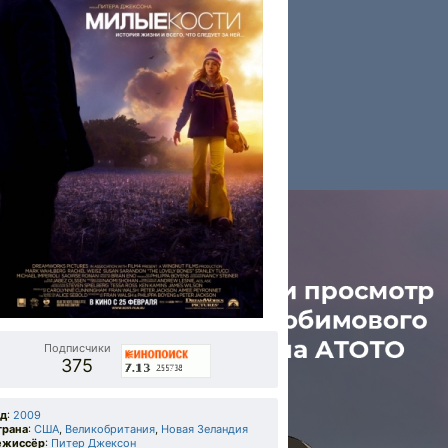
Подписчики
375
од
:
2009
трана
:
США
,
Великобритания
,
Новая Зеландия
ежиссёр
:
Питер Джексон