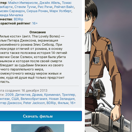
ктер
:
Майкл Империоли
,
Джэйк Абель
,
Томас
акКарти
,
Стенли Туччи
,
Рис Ричи
,
Рейчел Вайс
,
ьюзен Сарандон
,
Сирша Ронан
,
Марк Уолберг
,
манда Мичалка
ачество
:
BDRip
озрастной рейтинг
:
16+
Описание
илые кости» (англ. The Lovely Bones) —
ильм Питера Джексона, экранизация
дноимённого романа Элис Сиболд. При
лом ряде отличий от романа, в основу
южета также положена история 14-летней
евочки Сюзи Сэлмон, которая была убита
аньяком и которая после своей смерти
блюдает за судьбами близких из своего
чного параллельного мира,
ромежуточного между миром живых и
ем, куда её душе ещё только предстоит
пасть.
та создания: 16 декабря 2013
ги:
2009
,
Детектив
,
Драма
,
Криминал
,
Триллер
,
энтези
,
США
,
Великобритания
,
Новая Зеландия
,
итер Джексон
,
Peter Jackson
,
BDRip
,
Фильм
,
16+
Скачать фильм