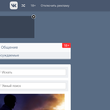
18+
Отключить рекламу
18+
Общение
бсуждаемые