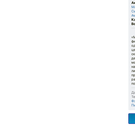
А
М
С
А
К
В
«М
ф
о
це
с
д
м
на
ли
п
ра
по
Да
Те
Ф
П