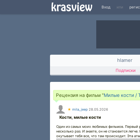
Вход
или
реги
hlamer
Подписки
Рецензия на фильм "
Милые кости / 
★
mila_jeep
28.05.2026
Кости, милые кости
Один из самых моих любимых фильмов. Первый р
несколько раз. И знаете, он не становится легч
окутывает тебя все, что там происходит. Эта 