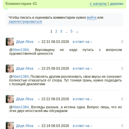
Комментарии
41
с начала
|
дерево
Чтобы писать и оценивать комментарии нужно
войти
или
зарегистрироваться
1
2
3
...
5
→
Дядя Лёха
22:31 08.03.2026
в ответ на ↓
0
○
@
Alien1384
,
Вкусовщину не надо путать с вопросом
художественной ценности
Дядя Лёха
22:25 08.03.2026
в ответ на ↓
0
○
@
Alien1384
,
Позволять другим реолизовать свои вкусы не означает
полностью отказаться от спора. Тут тонкая грань, нужно подходить
с позиций диалектики
Дядя Лёха
22:22 08.03.2026
в ответ на ↓
0
○
@
Alien1384
,
Взгляды разные, а истина одна. Вопрос лишь, что из
этих двух ипостасей мы обсуждаем
Дядя Лёха
22:19 08.03.2026
в ответ на ↓
0
○