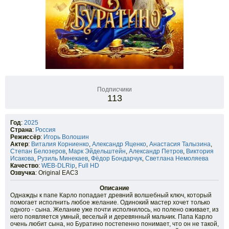
Подписчики
113
Год
:
2025
Страна
:
Россия
Режиссёр
:
Игорь Волошин
Актер
:
Виталия Корниенко
,
Александр Яценко
,
Анастасия Талызина
,
Степан Белозеров
,
Марк Эйдельштейн
,
Александр Петров
,
Виктория
Исакова
,
Рузиль Минекаев
,
Фёдор Бондарчук
,
Светлана Немоляева
Качество
:
WEB-DLRip
,
Full HD
Озвучка
: Original EAC3
Описание
Однажды к папе Карло попадает древний волшебный ключ, который
помогает исполнить любое желание. Одинокий мастер хочет только
одного - сына. Желание уже почти исполнилось, но полено оживает, из
него появляется умный, веселый и деревянный мальчик. Папа Карло
очень любит сына, но Буратино постепенно понимает, что он не такой,