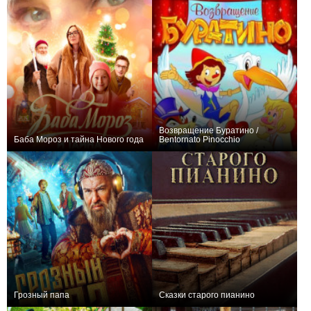
Возвращение Буратино /
Баба Мороз и тайна Нового года
Bentornato Pinocchio
+7
0
Грозный папа
Сказки старого пианино
+11
0