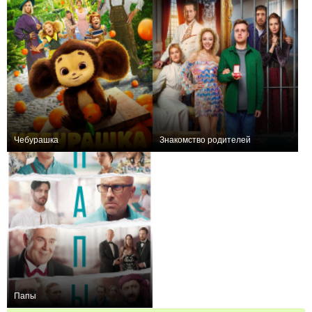
Чебурашка
Знакомство родителей
+107
+10
Папы
+1