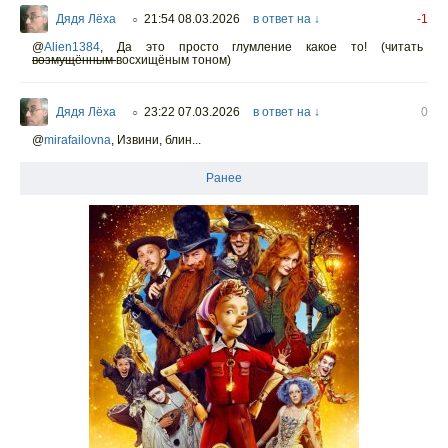
Дядя Лёха
21:54 08.03.2026
в ответ на ↓
-1
○
@
Alien1384
,
Да это просто глумление какое то! (читать
возмущённым
восхищёным тоном)
Дядя Лёха
23:22 07.03.2026
в ответ на ↓
0
○
@
mirafailovna
,
Извини, блин...
Ранее