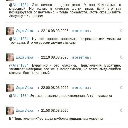
@
Alien1384
,
Это ничего не доказывает. Можно баловаться с
классикой. Но только в качестве шутки, игры. Если это так
позицируется сознательно - тогда пожалуста. Хоть скрещивайте
Золушку с Хищником
Дядя Лёха
22:16 08.03.2026
в ответ на ↓
0
○
@
Alien1384
,
Ну это просто опошлить современными мелкими
трэндами. Это же совсем другие смыслы
Дядя Лёха
22:10 08.03.2026
в ответ на ↓
0
○
@
Alien1384
,
Буратино - это классика. Приключения Буратино,
"великое" наверное всё же я погорячился, но всяко выдающийся
мюзикл. Даже гниальный
Дядя Лёха
22:00 08.03.2026
в ответ на ↓
0
○
@
Alien1384
,
Это же не великие произведения. А тут - классика
Дядя Лёха
21:58 08.03.2026
0
○
В "Приключениях" есть два глубоких гениальных момента