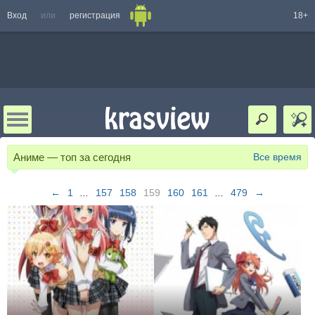
Вход
или
регистрация
18+
Аниме — топ за сегодня
Все время
←
1
...
157
158
159
160
161
...
479
→