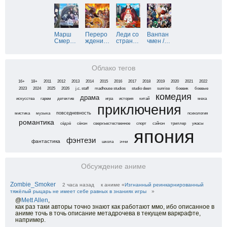
Марш
Переро
Леди со
Ванпан
Смер
…
ждени
…
стран
…
чмен /
…
Облако тегов
16+
18+
2011
2012
2013
2014
2015
2016
2017
2018
2019
2020
2021
2022
2023
2024
2025
2026
j.c. staff
madhouse studios
studio deen
sunrise
боевик
боевые
комедия
драма
искусства
гарем
детектив
игра
история
китай
меха
приключения
повседневность
мистика
музыка
психология
романтика
сёдзё
сёнэн
сверхъестественное
спорт
сэйнэн
триллер
ужасы
япония
фэнтези
фантастика
школа
эччи
Обсуждение аниме
Zombie_Smoker
2 часа назад
к аниме «
Изгнанный реинкарнированный
тяжёлый рыцарь не имеет себе равных в знаниях игры
»
@
Mett Allen
,
как раз таки авторы точно знают как работают ммо, ибо описанное в
аниме точь в точь описание метадрочева в текущем варкрафте,
например.