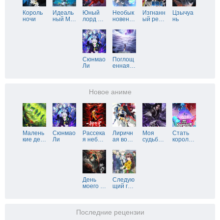
Король
Идеаль
Юный
Необык
Изгнанн
Цзычуа
ночи
ный М
…
лорд
…
новен
…
ый ре
…
нь
Сюнмао
Поглощ
Ли
енная
…
Новое аниме
Малень
Сюнмао
Рассека
Лиричн
Моя
Стать
кие де
…
Ли
я неб
…
ая во
…
судьб
…
корол
…
День
Следую
моего
…
щий г
…
Последние рецензии