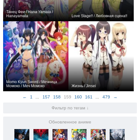
Танец Феи / Hana Yamata /
Hanayamata
Love Stage!! / Любовная сцена!!
0
12
39
0
0
275
Momo Kyun Sword / Мечница
Момоко / Меч Момоко
Жизнь / Jinsei
0
12
68
0
14
113
←
1
...
157
158
159
160
161
...
479
→
Фильтр по тегам ↓
Обновленное аниме