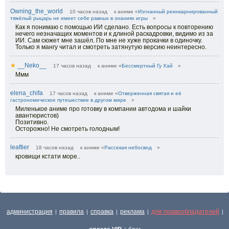
Owning_the_world
10 часов назад
к аниме «
Изгнанный реинкарнированный
тяжёлый рыцарь не имеет себе равных в знаниях игры
»
Как я понимаю с помощью ИИ сделано. Есть вопросы к повторению
нечего незначащих моментов и к длиной раскадровки, видимо из за
ИИ. Сам сюжет мне зашёл. По мне не хуже прокачки в одиночку.
Только я мангу читал и смотреть затянутую версию неинтересно.
★
__Neko__
17 часов назад
к аниме «
Бессмертный Гу Хай
»
Ммм
elena_chifa
17 часов назад
к аниме «
Отверженная святая и её
гастрономическое путешествие в другом мире
»
Миленькое аниме про готовку в компании автодома и шайки
авантюристов)
Позитивно.
Осторожно! Не смотреть голодным!
leaftier
18 часов назад
к аниме «
Рассекая небосвод
»
кровищи кстати море..
администрация
правила
справка
реклама
для правообладателей
|
|
|
|
|