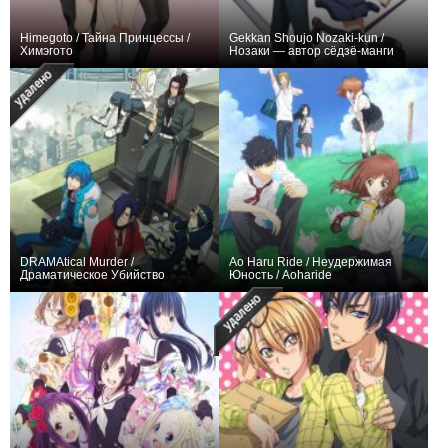
Himegoto / Тайна Принцессы /
Gekkan Shoujo Nozaki-kun /
Химэгото
Нозаки — автор сёдзё-манги
0
13
85
0
18
352
DRAMAtical Murder /
Ao Haru Ride / Неудержимая
Драматическое Убийство
Юность / Aoharide
0
13
274
0
14
491