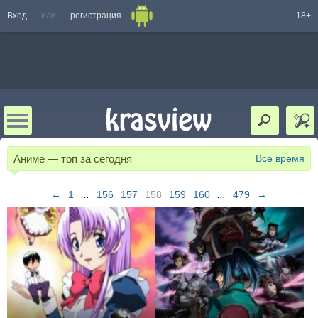
Вход
или
регистрация
18+
Аниме — топ за сегодня
Все время
←
1
...
156
157
158
159
160
...
479
→