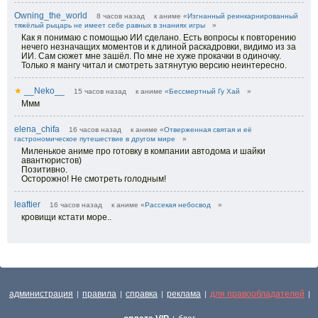
Owning_the_world
8 часов назад
к аниме «
Изгнанный реинкарнированный
тяжёлый рыцарь не имеет себе равных в знаниях игры
»
Как я понимаю с помощью ИИ сделано. Есть вопросы к повторению
нечего незначащих моментов и к длиной раскадровки, видимо из за
ИИ. Сам сюжет мне зашёл. По мне не хуже прокачки в одиночку.
Только я мангу читал и смотреть затянутую версию неинтересно.
★
__Neko__
15 часов назад
к аниме «
Бессмертный Гу Хай
»
Ммм
elena_chifa
16 часов назад
к аниме «
Отверженная святая и её
гастрономическое путешествие в другом мире
»
Миленькое аниме про готовку в компании автодома и шайки
авантюристов)
Позитивно.
Осторожно! Не смотреть голодным!
leaftier
16 часов назад
к аниме «
Рассекая небосвод
»
кровищи кстати море..
администрация
правила
справка
реклама
для правообладателей
|
|
|
|
|