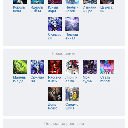
Король
Идеаль
Юный
Необык
Изгнанн
Цзычуа
ночи
ный М
…
лорд
…
новен
…
ый ре
…
нь
Сюнмао
Поглощ
Ли
енная
…
Новое аниме
Малень
Сюнмао
Рассека
Лиричн
Моя
Стать
кие де
…
Ли
я неб
…
ая во
…
судьб
…
корол
…
День
Следую
моего
…
щий г
…
Последние рецензии