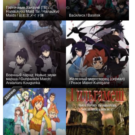
Горничные Ханаукё [ТВ] /
Hanaukyou Maid Tai / Hanaukyo
Maids / 花右京メイド隊
Василиск / Basilisk
0
27
92
0
49
1142
Военный парад: Новые звуки
марша / Gunparade March:
Железный миротворец (сериал)
Aratanaru Kougunka
/ Peace Maker Kurogane
0
12
97
0
27
74