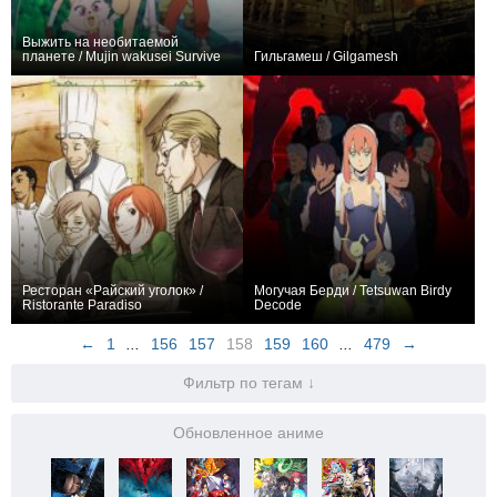
Выжить на необитаемой
планете / Mujin wakusei Survive
Гильгамеш / Gilgamesh
0
52
206
0
26
125
Ресторан «Райский уголок» /
Могучая Берди / Tetsuwan Birdy
Ristorante Paradiso
Decode
0
11
46
0
30
148
←
1
...
156
157
158
159
160
...
479
→
Фильтр по тегам ↓
Обновленное аниме