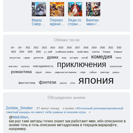
Марш
Переро
Леди со
Ванпан
Смер
…
ждени
…
стран
…
чмен /
…
Облако тегов
16+
18+
2011
2012
2013
2014
2015
2016
2017
2018
2019
2020
2021
2022
2023
2024
2025
2026
j.c. staff
madhouse studios
studio deen
sunrise
боевик
боевые
комедия
драма
искусства
гарем
детектив
игра
история
китай
меха
приключения
повседневность
мистика
музыка
психология
романтика
сёдзё
сёнэн
сверхъестественное
спорт
сэйнэн
триллер
ужасы
япония
фэнтези
фантастика
школа
эччи
Обсуждение аниме
Zombie_Smoker
57 минут назад
к аниме «
Изгнанный реинкарнированный
тяжёлый рыцарь не имеет себе равных в знаниях игры
»
@
Mett Allen
,
как раз таки авторы точно знают как работают ммо, ибо описанное в
аниме точь в точь описание метадрочева в текущем варкрафте,
например.